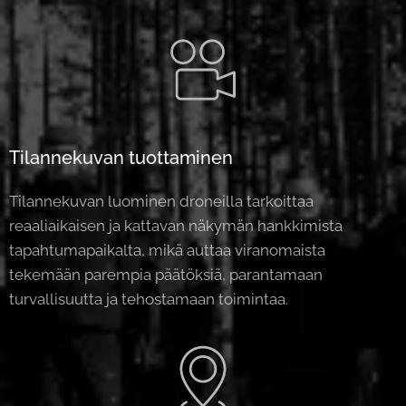
Tilannekuvan tuottaminen
Tilannekuvan luominen droneilla tarkoittaa
reaaliaikaisen ja kattavan näkymän hankkimista
tapahtumapaikalta, mikä auttaa viranomaista
tekemään parempia päätöksiä, parantamaan
turvallisuutta ja tehostamaan toimintaa.