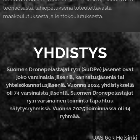
teoriaosasta, lähiopetuksena toteutettavasta
maakoulutuksesta ja lentokoulutuksesta.
YHDISTYS
Suomen Dronepelastajat ry:n (SuDPe) jäsenet ovat
joko varsinaisia jäseniä, kannatusjäseniä tai
yhteisökannatusjäseniä. Vuonna 2024 yhdistyksellä
oli 74 varsinaista jäsentä.
Suomen Dronepelastajat
ry:n varsinainen toiminta tapahtuu
hälytysryhmissä.
Vuonna 2025 toiminnassa oli 14
ryhmää.
UAS 603 Helsinki