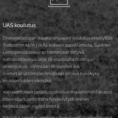
UAS koulutus
Dronepelastajan (kauko-ohjaajan) koulutus edellyttää
Traficomin A1/A3 ja A2 kokeen suorittamista, Suomen
Lentopelastusseuran toimintaan liittyvä
vaitiolositoumus (alle 18-vuotiaalta huoltajan
allekirjoitus), vähintään 16 vuoden ikä,
miehittämättömään ilmailuun riittävä näkökyky
mukaan lukien värinäkö.
Vapaaehtoisen pelastuspalvelun maastoetsintäkurssi
tulee olla suoritettuna hyväksytysti ennen
kelpoisuuden myöntämistä.
Koulutus koostuu verkossa itsenäisesti opiskeltavasta