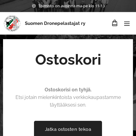
Toimisto on avoinna ma-pe klo 11-13
Suomen Dronepelastajat ry
Ostoskori
Ostoskorisi on tyhjä.
Etsi jotain mielenkiintoista verkkokaupastamme
täyttääksesi sen.
Jatka ostosten tekoa