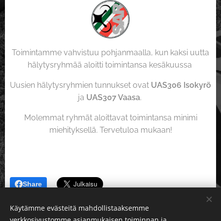
Toimintamme vahvistuu pohjanmaalla, kun kaksi uutta
hälytysryhmää aloitti toimintansa kesäkuussa
Uusien hälytysryhmien tunnukset ovat
UAS306 Isokyrö
ja
UAS307 Vaasa
.
Molemmat ryhmät aloittavat toimintansa minimi
miehityksellä. Tervetuloa mukaan!
Share
Käytämme evästeitä mahdollistaaksemme
verkkosivustomme asianmukaisen toiminnan ja